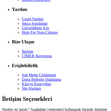
Yardım
Genel Yardım
Sıkça Sorulanlar
Güvenliğiniz İçin
Help For Non-Citizens
Bize Ulaşın
İletişim
CİMER Başvurusu
Erişilebilirlik
Salt Metin Görünümü
Daha Belirgin Odaklama
Klavye Kısayolları
Site Haritası
İletişim Seçenekleri
Yardım mı lazım?
Aşağıdaki yöntemleri kullanarak bizimle iletişime