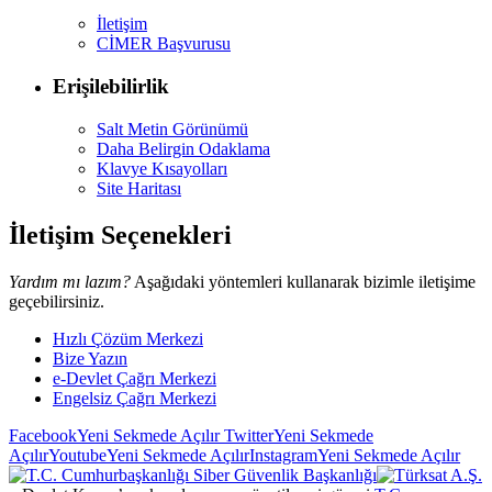
İletişim
CİMER Başvurusu
Erişilebilirlik
Salt Metin Görünümü
Daha Belirgin Odaklama
Klavye Kısayolları
Site Haritası
İletişim Seçenekleri
Yardım mı lazım?
Aşağıdaki yöntemleri kullanarak bizimle iletişime
geçebilirsiniz.
Hızlı Çözüm Merkezi
Bize Yazın
e-Devlet Çağrı Merkezi
Engelsiz Çağrı Merkezi
Facebook
Yeni Sekmede Açılır
Twitter
Yeni Sekmede
Açılır
Youtube
Yeni Sekmede Açılır
Instagram
Yeni Sekmede Açılır