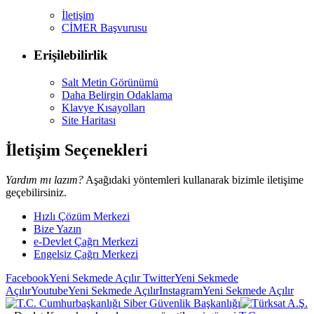
İletişim
CİMER Başvurusu
Erişilebilirlik
Salt Metin Görünümü
Daha Belirgin Odaklama
Klavye Kısayolları
Site Haritası
İletişim Seçenekleri
Yardım mı lazım?
Aşağıdaki yöntemleri kullanarak bizimle iletişime
geçebilirsiniz.
Hızlı Çözüm Merkezi
Bize Yazın
e-Devlet Çağrı Merkezi
Engelsiz Çağrı Merkezi
Facebook
Yeni Sekmede Açılır
Twitter
Yeni Sekmede
Açılır
Youtube
Yeni Sekmede Açılır
Instagram
Yeni Sekmede Açılır