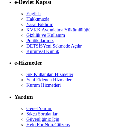
e-Devlet Kapısı
English
Hakkımızda
Yasal Bildirim
KVKK Aydınlatma Yükümlülüğü
Gizlilik ve Kullanım
Politikalarımız
DETSİS
Yeni Sekmede Açılır
Kurumsal Kimlik
e-Hizmetler
Sık Kullanılan Hizmetler
Yeni Eklenen Hizmetler
Kurum Hizmetleri
Yardım
Genel Yardım
Sıkça Sorulanlar
Güvenliğiniz İçin
Help For Non-Citizens