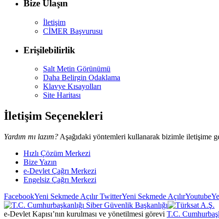
Bize Ulaşın
İletişim
CİMER Başvurusu
Erişilebilirlik
Salt Metin Görünümü
Daha Belirgin Odaklama
Klavye Kısayolları
Site Haritası
İletişim Seçenekleri
Yardım mı lazım?
Aşağıdaki yöntemleri kullanarak bizimle iletişime ge
Hızlı Çözüm Merkezi
Bize Yazın
e-Devlet Çağrı Merkezi
Engelsiz Çağrı Merkezi
Facebook
Yeni Sekmede Açılır
Twitter
Yeni Sekmede Açılır
Youtube
Ye
e-Devlet Kapısı’nın kurulması ve yönetilmesi görevi
T.C. Cumhurbaşk