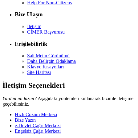
Help For Non-Citizens
Bize Ulaşın
İletişim
CİMER Başvurusu
Erişilebilirlik
Salt Metin Görünümü
Daha Belirgin Odaklama
Klavye Kısayolları
Site Haritası
İletişim Seçenekleri
Yardım mı lazım?
Aşağıdaki yöntemleri kullanarak bizimle iletişime
geçebilirsiniz.
Hızlı Çözüm Merkezi
Bize Yazın
e-Devlet Çağrı Merkezi
Engelsiz Çağrı Merkezi