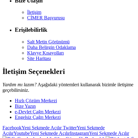
Bize Ulaşın
İletişim
CİMER Başvurusu
Erişilebilirlik
Salt Metin Görünümü
Daha Belirgin Odaklama
Klavye Kısayolları
Site Haritası
İletişim Seçenekleri
Yardım mı lazım?
Aşağıdaki yöntemleri kullanarak bizimle iletişime
geçebilirsiniz.
Hızlı Çözüm Merkezi
Bize Yazın
e-Devlet Çağrı Merkezi
Engelsiz Çağrı Merkezi
Facebook
Yeni Sekmede Açılır
Twitter
Yeni Sekmede
Açılır
Youtube
Yeni Sekmede Açılır
Instagram
Yeni Sekmede Açılır