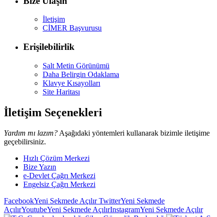
Bize Ulaşın
İletişim
CİMER Başvurusu
Erişilebilirlik
Salt Metin Görünümü
Daha Belirgin Odaklama
Klavye Kısayolları
Site Haritası
İletişim Seçenekleri
Yardım mı lazım?
Aşağıdaki yöntemleri kullanarak bizimle iletişime
geçebilirsiniz.
Hızlı Çözüm Merkezi
Bize Yazın
e-Devlet Çağrı Merkezi
Engelsiz Çağrı Merkezi
Facebook
Yeni Sekmede Açılır
Twitter
Yeni Sekmede
Açılır
Youtube
Yeni Sekmede Açılır
Instagram
Yeni Sekmede Açılır