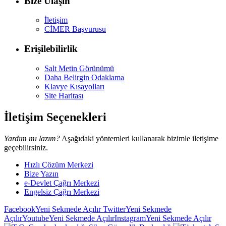
Bize Ulaşın
İletişim
CİMER Başvurusu
Erişilebilirlik
Salt Metin Görünümü
Daha Belirgin Odaklama
Klavye Kısayolları
Site Haritası
İletişim Seçenekleri
Yardım mı lazım?
Aşağıdaki yöntemleri kullanarak bizimle iletişime
geçebilirsiniz.
Hızlı Çözüm Merkezi
Bize Yazın
e-Devlet Çağrı Merkezi
Engelsiz Çağrı Merkezi
Facebook
Yeni Sekmede Açılır
Twitter
Yeni Sekmede
Açılır
Youtube
Yeni Sekmede Açılır
Instagram
Yeni Sekmede Açılır