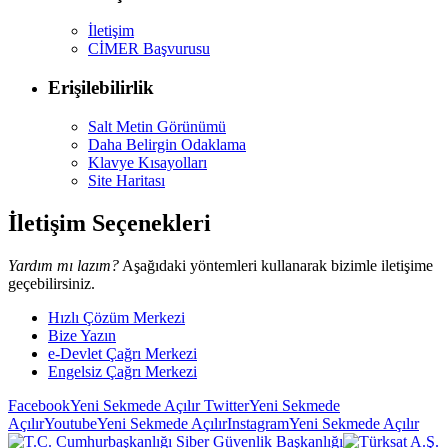
İletişim
CİMER Başvurusu
Erişilebilirlik
Salt Metin Görünümü
Daha Belirgin Odaklama
Klavye Kısayolları
Site Haritası
İletişim Seçenekleri
Yardım mı lazım?
Aşağıdaki yöntemleri kullanarak bizimle iletişime
geçebilirsiniz.
Hızlı Çözüm Merkezi
Bize Yazın
e-Devlet Çağrı Merkezi
Engelsiz Çağrı Merkezi
Facebook
Yeni Sekmede Açılır
Twitter
Yeni Sekmede
Açılır
Youtube
Yeni Sekmede Açılır
Instagram
Yeni Sekmede Açılır