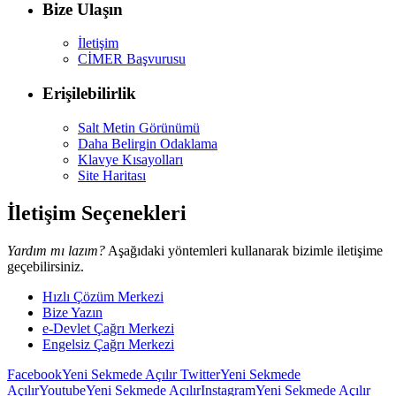
Bize Ulaşın
İletişim
CİMER Başvurusu
Erişilebilirlik
Salt Metin Görünümü
Daha Belirgin Odaklama
Klavye Kısayolları
Site Haritası
İletişim Seçenekleri
Yardım mı lazım?
Aşağıdaki yöntemleri kullanarak bizimle iletişime
geçebilirsiniz.
Hızlı Çözüm Merkezi
Bize Yazın
e-Devlet Çağrı Merkezi
Engelsiz Çağrı Merkezi
Facebook
Yeni Sekmede Açılır
Twitter
Yeni Sekmede
Açılır
Youtube
Yeni Sekmede Açılır
Instagram
Yeni Sekmede Açılır