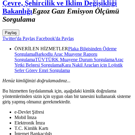
Çevre, Şehircilik ve İklim Değişikliği
Bakanlığı
Egzoz Gazı Emisyon Ölçümü
Sorgulama
Paylaş
Twitter'da Paylaş
Facebook'da Paylaş
ÖNERİLEN HİZMETLER
Plaka Bilgisinden Ödeme
Sorgulama
Barkodlu Araç Muayene Raporu
Sorgulama
TÜVTÜRK Muayene Durum Sorgulama
Araç
Yetki Belgesi Sorgulama
Kara Nakil Araçları için Lojistik
Sefer Görev Emri Sorgulama
Henüz kimliğinizi doğrulamadınız...
Bu hizmetten faydalanmak için, aşağıdaki kimlik doğrulama
yöntemlerinden sizin için uygun olan bir tanesini kullanarak sisteme
giriş yapmış olmanız gerekmektedir.
e-Devlet Şifresi
Mobil İmza
Elektronik İmza
T.C. Kimlik Kartı
İnternet Bankacılığı