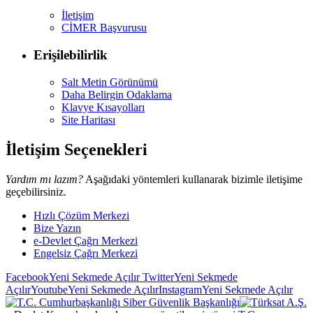
İletişim
CİMER Başvurusu
Erişilebilirlik
Salt Metin Görünümü
Daha Belirgin Odaklama
Klavye Kısayolları
Site Haritası
İletişim Seçenekleri
Yardım mı lazım?
Aşağıdaki yöntemleri kullanarak bizimle iletişime
geçebilirsiniz.
Hızlı Çözüm Merkezi
Bize Yazın
e-Devlet Çağrı Merkezi
Engelsiz Çağrı Merkezi
Facebook
Yeni Sekmede Açılır
Twitter
Yeni Sekmede
Açılır
Youtube
Yeni Sekmede Açılır
Instagram
Yeni Sekmede Açılır