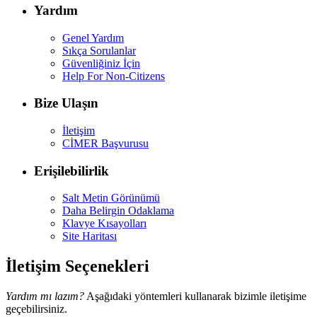
Yardım
Genel Yardım
Sıkça Sorulanlar
Güvenliğiniz İçin
Help For Non-Citizens
Bize Ulaşın
İletişim
CİMER Başvurusu
Erişilebilirlik
Salt Metin Görünümü
Daha Belirgin Odaklama
Klavye Kısayolları
Site Haritası
İletişim Seçenekleri
Yardım mı lazım?
Aşağıdaki yöntemleri kullanarak bizimle iletişime
geçebilirsiniz.