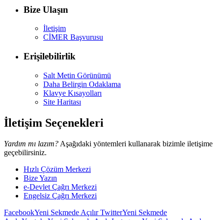
Bize Ulaşın
İletişim
CİMER Başvurusu
Erişilebilirlik
Salt Metin Görünümü
Daha Belirgin Odaklama
Klavye Kısayolları
Site Haritası
İletişim Seçenekleri
Yardım mı lazım?
Aşağıdaki yöntemleri kullanarak bizimle iletişime
geçebilirsiniz.
Hızlı Çözüm Merkezi
Bize Yazın
e-Devlet Çağrı Merkezi
Engelsiz Çağrı Merkezi
Facebook
Yeni Sekmede Açılır
Twitter
Yeni Sekmede