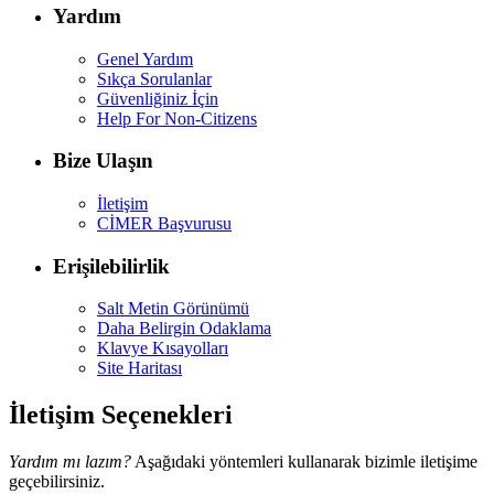
Yardım
Genel Yardım
Sıkça Sorulanlar
Güvenliğiniz İçin
Help For Non-Citizens
Bize Ulaşın
İletişim
CİMER Başvurusu
Erişilebilirlik
Salt Metin Görünümü
Daha Belirgin Odaklama
Klavye Kısayolları
Site Haritası
İletişim Seçenekleri
Yardım mı lazım?
Aşağıdaki yöntemleri kullanarak bizimle iletişime
geçebilirsiniz.