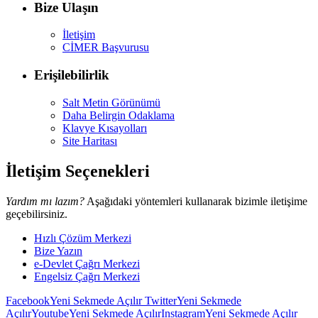
Bize Ulaşın
İletişim
CİMER Başvurusu
Erişilebilirlik
Salt Metin Görünümü
Daha Belirgin Odaklama
Klavye Kısayolları
Site Haritası
İletişim Seçenekleri
Yardım mı lazım?
Aşağıdaki yöntemleri kullanarak bizimle iletişime
geçebilirsiniz.
Hızlı Çözüm Merkezi
Bize Yazın
e-Devlet Çağrı Merkezi
Engelsiz Çağrı Merkezi
Facebook
Yeni Sekmede Açılır
Twitter
Yeni Sekmede
Açılır
Youtube
Yeni Sekmede Açılır
Instagram
Yeni Sekmede Açılır