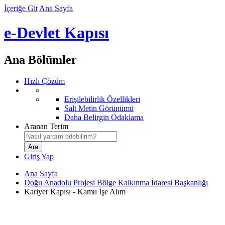
İçeriğe Git
Ana Sayfa
e-Devlet Kapısı
Ana Bölümler
Hızlı Çözüm
Erişilebilirlik Özellikleri
Salt Metin Görünümü
Daha Belirgin Odaklama
Aranan Terim
Giriş Yap
Ana Sayfa
Doğu Anadolu Projesi Bölge Kalkınma İdaresi Başkanlığı
Kariyer Kapısı - Kamu İşe Alım