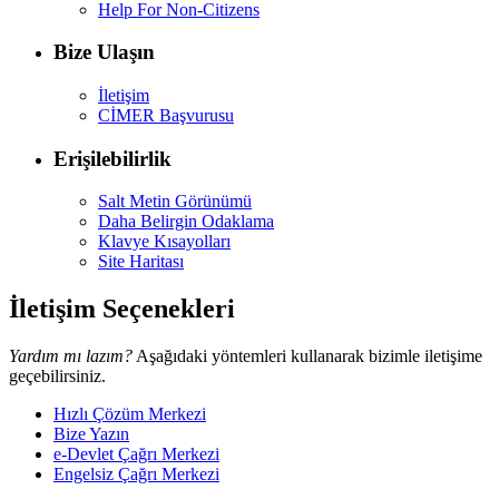
Help For Non-Citizens
Bize Ulaşın
İletişim
CİMER Başvurusu
Erişilebilirlik
Salt Metin Görünümü
Daha Belirgin Odaklama
Klavye Kısayolları
Site Haritası
İletişim Seçenekleri
Yardım mı lazım?
Aşağıdaki yöntemleri kullanarak bizimle iletişime
geçebilirsiniz.
Hızlı Çözüm Merkezi
Bize Yazın
e-Devlet Çağrı Merkezi
Engelsiz Çağrı Merkezi