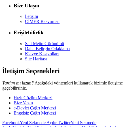
Bize Ulaşın
İletişim
CİMER Başvurusu
Erişilebilirlik
Salt Metin Görünümü
Daha Belirgin Odaklama
Klavye Kısayolları
Site Haritası
İletişim Seçenekleri
Yardım mı lazım?
Aşağıdaki yöntemleri kullanarak bizimle iletişime
geçebilirsiniz.
Hızlı Çözüm Merkezi
Bize Yazın
e-Devlet Çağrı Merkezi
Engelsiz Çağrı Merkezi
Facebook
Yeni Sekmede Açılır
Twitter
Yeni Sekmede