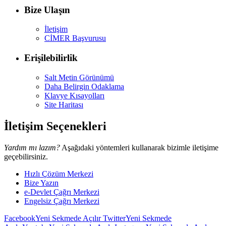
Bize Ulaşın
İletişim
CİMER Başvurusu
Erişilebilirlik
Salt Metin Görünümü
Daha Belirgin Odaklama
Klavye Kısayolları
Site Haritası
İletişim Seçenekleri
Yardım mı lazım?
Aşağıdaki yöntemleri kullanarak bizimle iletişime
geçebilirsiniz.
Hızlı Çözüm Merkezi
Bize Yazın
e-Devlet Çağrı Merkezi
Engelsiz Çağrı Merkezi
Facebook
Yeni Sekmede Açılır
Twitter
Yeni Sekmede