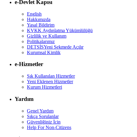
e-Devlet Kapısı
English
Hakkımızda
Yasal Bildirim
KVKK Aydınlatma Yükümlülüğü
Gizlilik ve Kullanım
Politikalarımız
DETSİS
Yeni Sekmede Açılır
Kurumsal Kimlik
e-Hizmetler
Sık Kullanılan Hizmetler
Yeni Eklenen Hizmetler
Kurum Hizmetleri
Yardım
Genel Yardım
Sıkça Sorulanlar
Güvenliğiniz İçin
Help For Non-Citizens