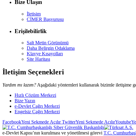
Bize Ulaşın
İletişim
CİMER Başvurusu
Erişilebilirlik
Salt Metin Görünümü
Daha Belirgin Odaklama
Klavye Kısayolları
Site Haritası
İletişim Seçenekleri
Yardım mı lazım?
Aşağıdaki yöntemleri kullanarak bizimle iletişime ge
Hızlı Çözüm Merkezi
Bize Yazın
e-Devlet Çağrı Merkezi
Engelsiz Çağrı Merkezi
Facebook
Yeni Sekmede Açılır
Twitter
Yeni Sekmede Açılır
Youtube
Ye
e-Devlet Kapısı’nın kurulması ve yönetilmesi görevi
T.C. Cumhurbaşk