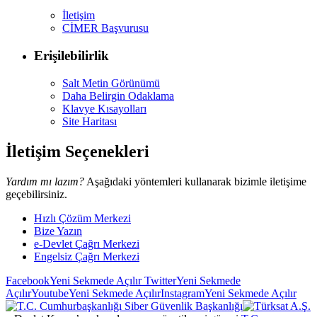
İletişim
CİMER Başvurusu
Erişilebilirlik
Salt Metin Görünümü
Daha Belirgin Odaklama
Klavye Kısayolları
Site Haritası
İletişim Seçenekleri
Yardım mı lazım?
Aşağıdaki yöntemleri kullanarak bizimle iletişime
geçebilirsiniz.
Hızlı Çözüm Merkezi
Bize Yazın
e-Devlet Çağrı Merkezi
Engelsiz Çağrı Merkezi
Facebook
Yeni Sekmede Açılır
Twitter
Yeni Sekmede
Açılır
Youtube
Yeni Sekmede Açılır
Instagram
Yeni Sekmede Açılır