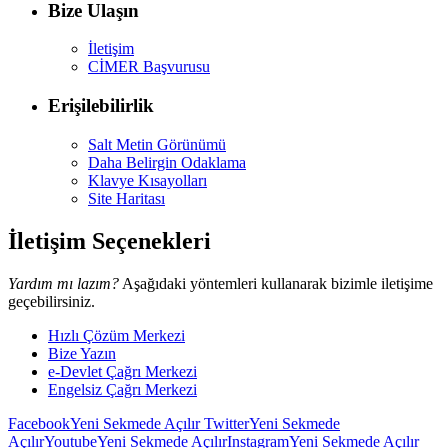
Bize Ulaşın
İletişim
CİMER Başvurusu
Erişilebilirlik
Salt Metin Görünümü
Daha Belirgin Odaklama
Klavye Kısayolları
Site Haritası
İletişim Seçenekleri
Yardım mı lazım?
Aşağıdaki yöntemleri kullanarak bizimle iletişime
geçebilirsiniz.
Hızlı Çözüm Merkezi
Bize Yazın
e-Devlet Çağrı Merkezi
Engelsiz Çağrı Merkezi
Facebook
Yeni Sekmede Açılır
Twitter
Yeni Sekmede
Açılır
Youtube
Yeni Sekmede Açılır
Instagram
Yeni Sekmede Açılır