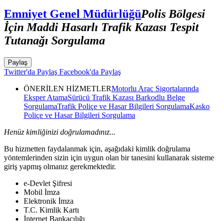
Emniyet Genel Müdürlüğü
Polis Bölgesi
İçin Maddi Hasarlı Trafik Kazası Tespit
Tutanağı Sorgulama
Paylaş
Twitter'da Paylaş
Facebook'da Paylaş
ÖNERİLEN HİZMETLER
Motorlu Araç Sigortalarında
Eksper Atama
Sürücü Trafik Kazası Barkodlu Belge
Sorgulama
Trafik Poliçe ve Hasar Bilgileri Sorgulama
Kasko
Poliçe ve Hasar Bilgileri Sorgulama
Henüz kimliğinizi doğrulamadınız...
Bu hizmetten faydalanmak için, aşağıdaki kimlik doğrulama
yöntemlerinden sizin için uygun olan bir tanesini kullanarak sisteme
giriş yapmış olmanız gerekmektedir.
e-Devlet Şifresi
Mobil İmza
Elektronik İmza
T.C. Kimlik Kartı
İnternet Bankacılığı