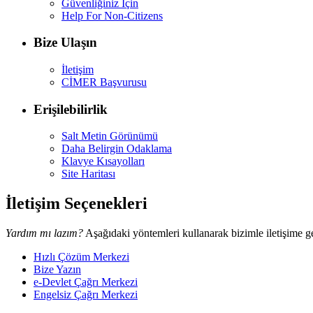
Güvenliğiniz İçin
Help For Non-Citizens
Bize Ulaşın
İletişim
CİMER Başvurusu
Erişilebilirlik
Salt Metin Görünümü
Daha Belirgin Odaklama
Klavye Kısayolları
Site Haritası
İletişim Seçenekleri
Yardım mı lazım?
Aşağıdaki yöntemleri kullanarak bizimle iletişime ge
Hızlı Çözüm Merkezi
Bize Yazın
e-Devlet Çağrı Merkezi
Engelsiz Çağrı Merkezi