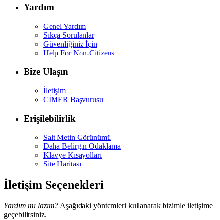
Yardım
Genel Yardım
Sıkça Sorulanlar
Güvenliğiniz İçin
Help For Non-Citizens
Bize Ulaşın
İletişim
CİMER Başvurusu
Erişilebilirlik
Salt Metin Görünümü
Daha Belirgin Odaklama
Klavye Kısayolları
Site Haritası
İletişim Seçenekleri
Yardım mı lazım?
Aşağıdaki yöntemleri kullanarak bizimle iletişime
geçebilirsiniz.