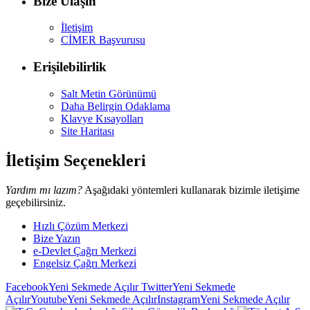
Bize Ulaşın
İletişim
CİMER Başvurusu
Erişilebilirlik
Salt Metin Görünümü
Daha Belirgin Odaklama
Klavye Kısayolları
Site Haritası
İletişim Seçenekleri
Yardım mı lazım?
Aşağıdaki yöntemleri kullanarak bizimle iletişime
geçebilirsiniz.
Hızlı Çözüm Merkezi
Bize Yazın
e-Devlet Çağrı Merkezi
Engelsiz Çağrı Merkezi
Facebook
Yeni Sekmede Açılır
Twitter
Yeni Sekmede
Açılır
Youtube
Yeni Sekmede Açılır
Instagram
Yeni Sekmede Açılır