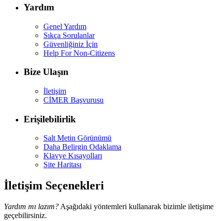
Yardım
Genel Yardım
Sıkça Sorulanlar
Güvenliğiniz İçin
Help For Non-Citizens
Bize Ulaşın
İletişim
CİMER Başvurusu
Erişilebilirlik
Salt Metin Görünümü
Daha Belirgin Odaklama
Klavye Kısayolları
Site Haritası
İletişim Seçenekleri
Yardım mı lazım?
Aşağıdaki yöntemleri kullanarak bizimle iletişime
geçebilirsiniz.