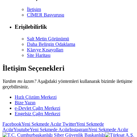
İletişim
CİMER Başvurusu
Erişilebilirlik
Salt Metin Görünümü
Daha Belirgin Odaklama
Klavye Kısayolları
Site Haritası
İletişim Seçenekleri
Yardım mı lazım?
Aşağıdaki yöntemleri kullanarak bizimle iletişime
geçebilirsiniz.
Hızlı Çözüm Merkezi
Bize Yazın
e-Devlet Çağrı Merkezi
Engelsiz Çağrı Merkezi
Facebook
Yeni Sekmede Açılır
Twitter
Yeni Sekmede
Açılır
Youtube
Yeni Sekmede Açılır
Instagram
Yeni Sekmede Açılır