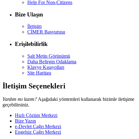
Help For Non-Citizens
Bize Ulaşın
İletişim
CİMER Başvurusu
Erişilebilirlik
Salt Metin Görünümü
Daha Belirgin Odaklama
Klavye Kısayolları
Site Haritası
İletişim Seçenekleri
Yardım mı lazım?
Aşağıdaki yöntemleri kullanarak bizimle iletişime
geçebilirsiniz.
Hızlı Çözüm Merkezi
Bize Yazın
e-Devlet Çağrı Merkezi
Engelsiz Çağrı Merkezi