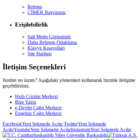
İletişim
CİMER Başvurusu
Erişilebilirlik
Salt Metin Görünümü
Daha Belirgin Odaklama
Klavye Kısayolları
Site Haritası
İletişim Seçenekleri
Yardım mı lazım?
Aşağıdaki yöntemleri kullanarak bizimle iletişime
geçebilirsiniz.
Hızlı Çözüm Merkezi
Bize Yazın
e-Devlet Çağrı Merkezi
Engelsiz Çağrı Merkezi
Facebook
Yeni Sekmede Açılır
Twitter
Yeni Sekmede
Açılır
Youtube
Yeni Sekmede Açılır
Instagram
Yeni Sekmede Açılır