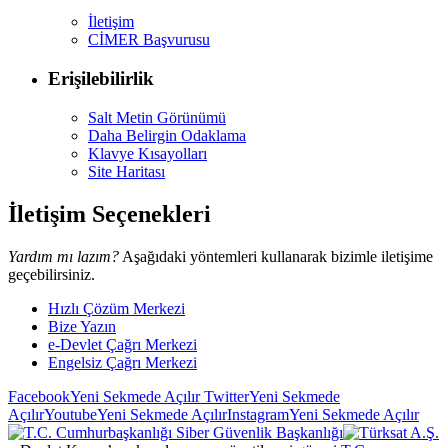
İletişim
CİMER Başvurusu
Erişilebilirlik
Salt Metin Görünümü
Daha Belirgin Odaklama
Klavye Kısayolları
Site Haritası
İletişim Seçenekleri
Yardım mı lazım?
Aşağıdaki yöntemleri kullanarak bizimle iletişime
geçebilirsiniz.
Hızlı Çözüm Merkezi
Bize Yazın
e-Devlet Çağrı Merkezi
Engelsiz Çağrı Merkezi
Facebook
Yeni Sekmede Açılır
Twitter
Yeni Sekmede
Açılır
Youtube
Yeni Sekmede Açılır
Instagram
Yeni Sekmede Açılır