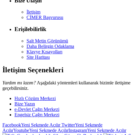
Bize Ulaşın
İletişim
CİMER Başvurusu
Erişilebilirlik
Salt Metin Görünümü
Daha Belirgin Odaklama
Klavye Kısayolları
Site Haritası
İletişim Seçenekleri
Yardım mı lazım?
Aşağıdaki yöntemleri kullanarak bizimle iletişime
geçebilirsiniz.
Hızlı Çözüm Merkezi
Bize Yazın
e-Devlet Çağrı Merkezi
Engelsiz Çağrı Merkezi
Facebook
Yeni Sekmede Açılır
Twitter
Yeni Sekmede
Açılır
Youtube
Yeni Sekmede Açılır
Instagram
Yeni Sekmede Açılır