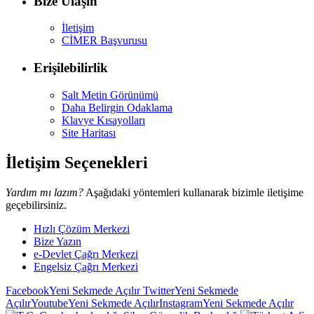
Bize Ulaşın
İletişim
CİMER Başvurusu
Erişilebilirlik
Salt Metin Görünümü
Daha Belirgin Odaklama
Klavye Kısayolları
Site Haritası
İletişim Seçenekleri
Yardım mı lazım?
Aşağıdaki yöntemleri kullanarak bizimle iletişime
geçebilirsiniz.
Hızlı Çözüm Merkezi
Bize Yazın
e-Devlet Çağrı Merkezi
Engelsiz Çağrı Merkezi
Facebook
Yeni Sekmede Açılır
Twitter
Yeni Sekmede
Açılır
Youtube
Yeni Sekmede Açılır
Instagram
Yeni Sekmede Açılır