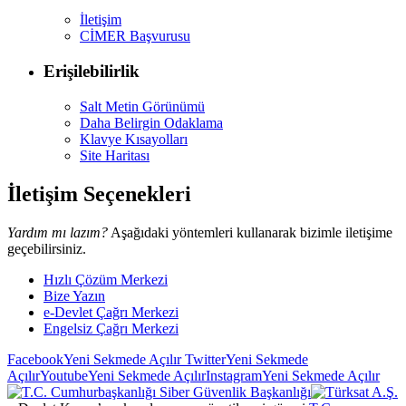
İletişim
CİMER Başvurusu
Erişilebilirlik
Salt Metin Görünümü
Daha Belirgin Odaklama
Klavye Kısayolları
Site Haritası
İletişim Seçenekleri
Yardım mı lazım?
Aşağıdaki yöntemleri kullanarak bizimle iletişime
geçebilirsiniz.
Hızlı Çözüm Merkezi
Bize Yazın
e-Devlet Çağrı Merkezi
Engelsiz Çağrı Merkezi
Facebook
Yeni Sekmede Açılır
Twitter
Yeni Sekmede
Açılır
Youtube
Yeni Sekmede Açılır
Instagram
Yeni Sekmede Açılır