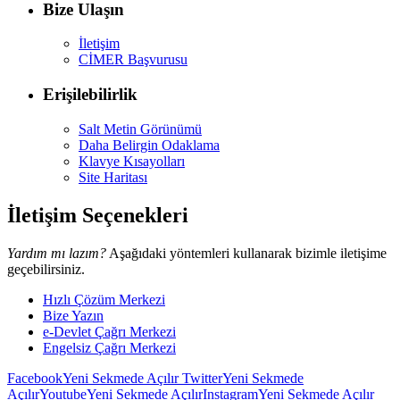
Bize Ulaşın
İletişim
CİMER Başvurusu
Erişilebilirlik
Salt Metin Görünümü
Daha Belirgin Odaklama
Klavye Kısayolları
Site Haritası
İletişim Seçenekleri
Yardım mı lazım?
Aşağıdaki yöntemleri kullanarak bizimle iletişime
geçebilirsiniz.
Hızlı Çözüm Merkezi
Bize Yazın
e-Devlet Çağrı Merkezi
Engelsiz Çağrı Merkezi
Facebook
Yeni Sekmede Açılır
Twitter
Yeni Sekmede
Açılır
Youtube
Yeni Sekmede Açılır
Instagram
Yeni Sekmede Açılır