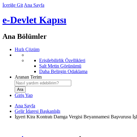
İçeriğe Git
Ana Sayfa
e-Devlet Kapısı
Ana Bölümler
Hızlı Çözüm
Erişilebilirlik Özellikleri
Salt Metin Görünümü
Daha Belirgin Odaklama
Aranan Terim
Giriş Yap
Ana Sayfa
Gelir İdaresi Başkanlığı
İşyeri Kira Kontratı Damga Vergisi Beyannamesi Başvurusu İşl