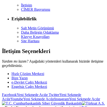
İletişim
CİMER Başvurusu
Erişilebilirlik
Salt Metin Görünümü
Daha Belirgin Odaklama
Klavye Kısayolları
Site Haritası
İletişim Seçenekleri
Yardım mı lazım?
Aşağıdaki yöntemleri kullanarak bizimle iletişime
geçebilirsiniz.
Hızlı Çözüm Merkezi
Bize Yazın
e-Devlet Çağrı Merkezi
Engelsiz Çağrı Merkezi
Facebook
Yeni Sekmede Açılır
Twitter
Yeni Sekmede
Açılır
Youtube
Yeni Sekmede Açılır
Instagram
Yeni Sekmede Açılır