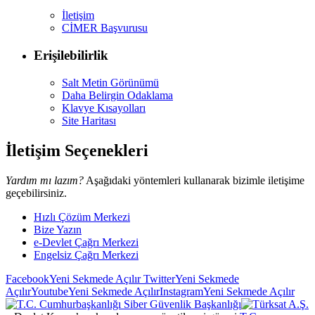
İletişim
CİMER Başvurusu
Erişilebilirlik
Salt Metin Görünümü
Daha Belirgin Odaklama
Klavye Kısayolları
Site Haritası
İletişim Seçenekleri
Yardım mı lazım?
Aşağıdaki yöntemleri kullanarak bizimle iletişime
geçebilirsiniz.
Hızlı Çözüm Merkezi
Bize Yazın
e-Devlet Çağrı Merkezi
Engelsiz Çağrı Merkezi
Facebook
Yeni Sekmede Açılır
Twitter
Yeni Sekmede
Açılır
Youtube
Yeni Sekmede Açılır
Instagram
Yeni Sekmede Açılır