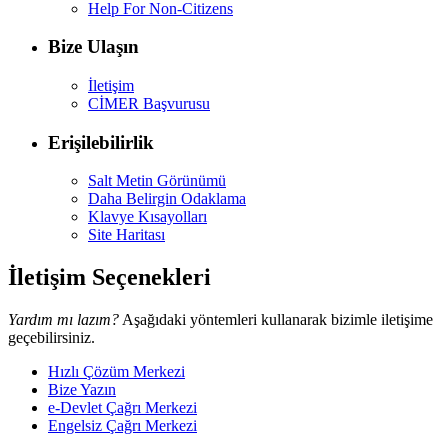
Help For Non-Citizens
Bize Ulaşın
İletişim
CİMER Başvurusu
Erişilebilirlik
Salt Metin Görünümü
Daha Belirgin Odaklama
Klavye Kısayolları
Site Haritası
İletişim Seçenekleri
Yardım mı lazım?
Aşağıdaki yöntemleri kullanarak bizimle iletişime
geçebilirsiniz.
Hızlı Çözüm Merkezi
Bize Yazın
e-Devlet Çağrı Merkezi
Engelsiz Çağrı Merkezi