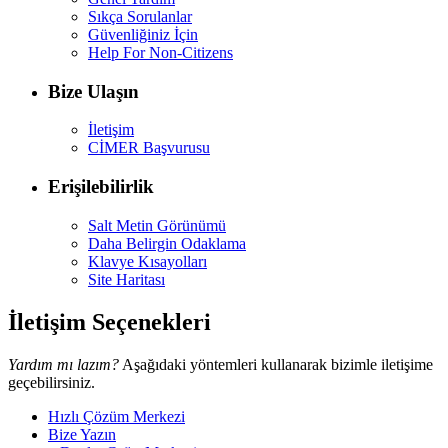
Sıkça Sorulanlar
Güvenliğiniz İçin
Help For Non-Citizens
Bize Ulaşın
İletişim
CİMER Başvurusu
Erişilebilirlik
Salt Metin Görünümü
Daha Belirgin Odaklama
Klavye Kısayolları
Site Haritası
İletişim Seçenekleri
Yardım mı lazım?
Aşağıdaki yöntemleri kullanarak bizimle iletişime
geçebilirsiniz.
Hızlı Çözüm Merkezi
Bize Yazın