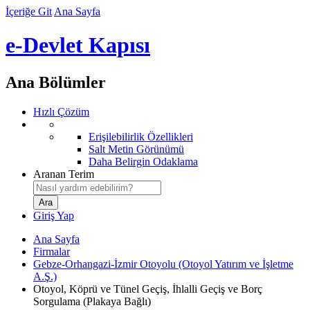
İçeriğe Git
Ana Sayfa
e-Devlet Kapısı
Ana Bölümler
Hızlı Çözüm
Erişilebilirlik Özellikleri
Salt Metin Görünümü
Daha Belirgin Odaklama
Aranan Terim
Giriş Yap
Ana Sayfa
Firmalar
Gebze-Orhangazi-İzmir Otoyolu (Otoyol Yatırım ve İşletme
A.Ş.)
Otoyol, Köprü ve Tünel Geçiş, İhlalli Geçiş ve Borç
Sorgulama (Plakaya Bağlı)