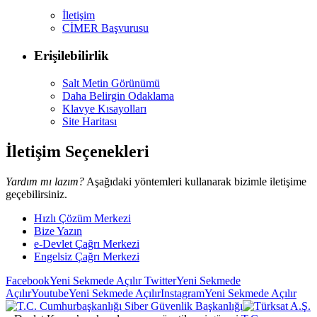
İletişim
CİMER Başvurusu
Erişilebilirlik
Salt Metin Görünümü
Daha Belirgin Odaklama
Klavye Kısayolları
Site Haritası
İletişim Seçenekleri
Yardım mı lazım?
Aşağıdaki yöntemleri kullanarak bizimle iletişime
geçebilirsiniz.
Hızlı Çözüm Merkezi
Bize Yazın
e-Devlet Çağrı Merkezi
Engelsiz Çağrı Merkezi
Facebook
Yeni Sekmede Açılır
Twitter
Yeni Sekmede
Açılır
Youtube
Yeni Sekmede Açılır
Instagram
Yeni Sekmede Açılır