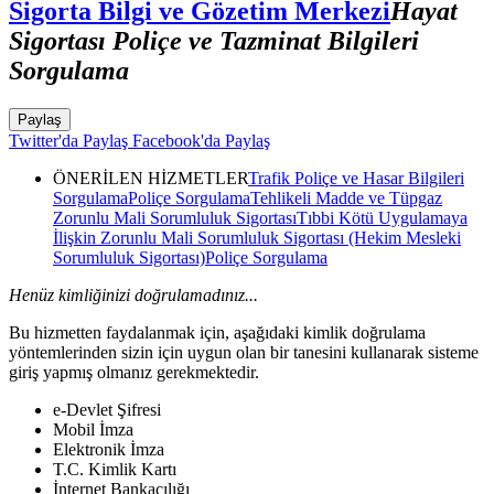
Sigorta Bilgi ve Gözetim Merkezi
Hayat
Sigortası Poliçe ve Tazminat Bilgileri
Sorgulama
Paylaş
Twitter'da Paylaş
Facebook'da Paylaş
ÖNERİLEN HİZMETLER
Trafik Poliçe ve Hasar Bilgileri
Sorgulama
Poliçe Sorgulama
Tehlikeli Madde ve Tüpgaz
Zorunlu Mali Sorumluluk Sigortası
Tıbbi Kötü Uygulamaya
İlişkin Zorunlu Mali Sorumluluk Sigortası (Hekim Mesleki
Sorumluluk Sigortası)
Poliçe Sorgulama
Henüz kimliğinizi doğrulamadınız...
Bu hizmetten faydalanmak için, aşağıdaki kimlik doğrulama
yöntemlerinden sizin için uygun olan bir tanesini kullanarak sisteme
giriş yapmış olmanız gerekmektedir.
e-Devlet Şifresi
Mobil İmza
Elektronik İmza
T.C. Kimlik Kartı
İnternet Bankacılığı