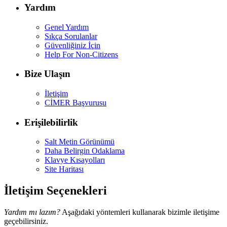
Yardım
Genel Yardım
Sıkça Sorulanlar
Güvenliğiniz İçin
Help For Non-Citizens
Bize Ulaşın
İletişim
CİMER Başvurusu
Erişilebilirlik
Salt Metin Görünümü
Daha Belirgin Odaklama
Klavye Kısayolları
Site Haritası
İletişim Seçenekleri
Yardım mı lazım?
Aşağıdaki yöntemleri kullanarak bizimle iletişime
geçebilirsiniz.