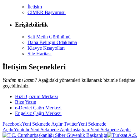
İletişim
CİMER Başvurusu
Erişilebilirlik
Salt Metin Görünümü
Daha Belirgin Odaklama
Klavye Kısayolları
Site Haritası
İletişim Seçenekleri
Yardım mı lazım?
Aşağıdaki yöntemleri kullanarak bizimle iletişime
geçebilirsiniz.
Hızlı Çözüm Merkezi
Bize Yazın
e-Devlet Çağrı Merkezi
Engelsiz Çağrı Merkezi
Facebook
Yeni Sekmede Açılır
Twitter
Yeni Sekmede
Açılır
Youtube
Yeni Sekmede Açılır
Instagram
Yeni Sekmede Açılır