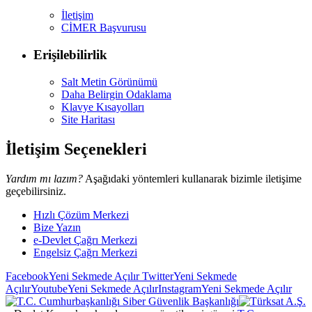
İletişim
CİMER Başvurusu
Erişilebilirlik
Salt Metin Görünümü
Daha Belirgin Odaklama
Klavye Kısayolları
Site Haritası
İletişim Seçenekleri
Yardım mı lazım?
Aşağıdaki yöntemleri kullanarak bizimle iletişime
geçebilirsiniz.
Hızlı Çözüm Merkezi
Bize Yazın
e-Devlet Çağrı Merkezi
Engelsiz Çağrı Merkezi
Facebook
Yeni Sekmede Açılır
Twitter
Yeni Sekmede
Açılır
Youtube
Yeni Sekmede Açılır
Instagram
Yeni Sekmede Açılır