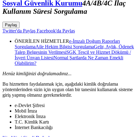
Sosyal Güvenlik Kurumu
4A/4B/4C İlaç
Kullanım Süresi Sorgulama
Paylaş
Twitter'da Paylaş
Facebook'da Paylaş
ÖNERİLEN HİZMETLER
e-İmzalı Doğum Raporları
Sorgulama
Aile Hekim Bilgisi Sorgulama
Gelir, Aylık, Ödenek
Talep Belgesinin Verilmesi
SGK Tescil ve Hizmet Dökümü /
İşyeri Ünvan Listesi
Normal Şartlarda Ne Zaman Emekli
Olabilirim?
Henüz kimliğinizi doğrulamadınız...
Bu hizmetten faydalanmak için, aşağıdaki kimlik doğrulama
yöntemlerinden sizin için uygun olan bir tanesini kullanarak sisteme
giriş yapmış olmanız gerekmektedir.
e-Devlet Şifresi
Mobil İmza
Elektronik İmza
T.C. Kimlik Kartı
İnternet Bankacılığı