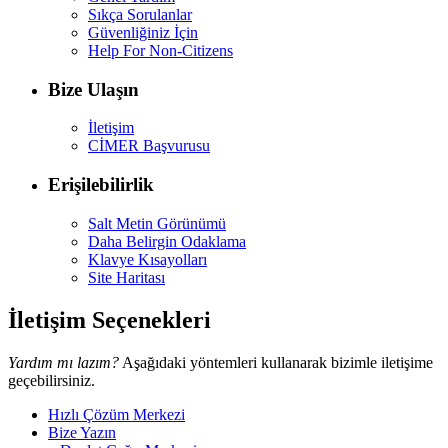
Sıkça Sorulanlar
Güvenliğiniz İçin
Help For Non-Citizens
Bize Ulaşın
İletişim
CİMER Başvurusu
Erişilebilirlik
Salt Metin Görünümü
Daha Belirgin Odaklama
Klavye Kısayolları
Site Haritası
İletişim Seçenekleri
Yardım mı lazım?
Aşağıdaki yöntemleri kullanarak bizimle iletişime
geçebilirsiniz.
Hızlı Çözüm Merkezi
Bize Yazın