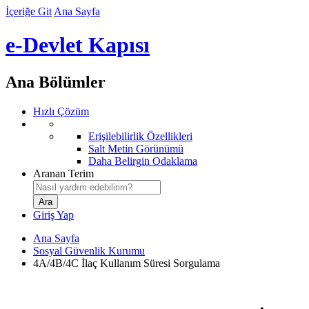
İçeriğe Git
Ana Sayfa
e-Devlet Kapısı
Ana Bölümler
Hızlı Çözüm
Erişilebilirlik Özellikleri
Salt Metin Görünümü
Daha Belirgin Odaklama
Aranan Terim
Giriş Yap
Ana Sayfa
Sosyal Güvenlik Kurumu
4A/4B/4C İlaç Kullanım Süresi Sorgulama