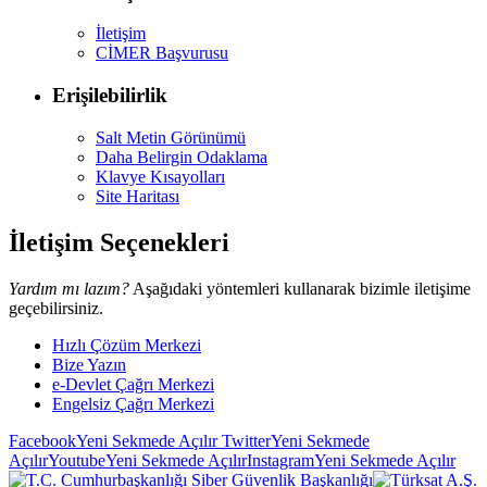
İletişim
CİMER Başvurusu
Erişilebilirlik
Salt Metin Görünümü
Daha Belirgin Odaklama
Klavye Kısayolları
Site Haritası
İletişim Seçenekleri
Yardım mı lazım?
Aşağıdaki yöntemleri kullanarak bizimle iletişime
geçebilirsiniz.
Hızlı Çözüm Merkezi
Bize Yazın
e-Devlet Çağrı Merkezi
Engelsiz Çağrı Merkezi
Facebook
Yeni Sekmede Açılır
Twitter
Yeni Sekmede
Açılır
Youtube
Yeni Sekmede Açılır
Instagram
Yeni Sekmede Açılır