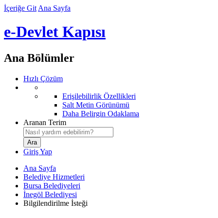
İçeriğe Git
Ana Sayfa
e-Devlet Kapısı
Ana Bölümler
Hızlı Çözüm
Erişilebilirlik Özellikleri
Salt Metin Görünümü
Daha Belirgin Odaklama
Aranan Terim
Giriş Yap
Ana Sayfa
Belediye Hizmetleri
Bursa Belediyeleri
İnegöl Belediyesi
Bilgilendirilme İsteği