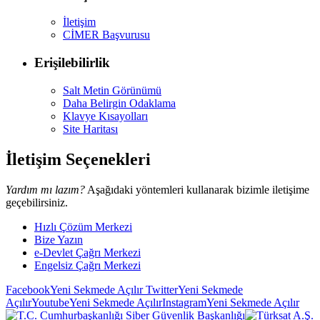
İletişim
CİMER Başvurusu
Erişilebilirlik
Salt Metin Görünümü
Daha Belirgin Odaklama
Klavye Kısayolları
Site Haritası
İletişim Seçenekleri
Yardım mı lazım?
Aşağıdaki yöntemleri kullanarak bizimle iletişime
geçebilirsiniz.
Hızlı Çözüm Merkezi
Bize Yazın
e-Devlet Çağrı Merkezi
Engelsiz Çağrı Merkezi
Facebook
Yeni Sekmede Açılır
Twitter
Yeni Sekmede
Açılır
Youtube
Yeni Sekmede Açılır
Instagram
Yeni Sekmede Açılır