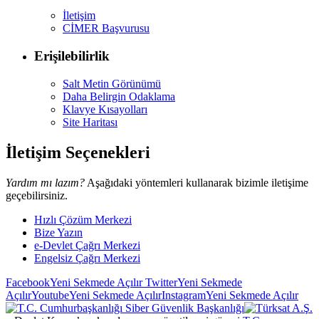
İletişim
CİMER Başvurusu
Erişilebilirlik
Salt Metin Görünümü
Daha Belirgin Odaklama
Klavye Kısayolları
Site Haritası
İletişim Seçenekleri
Yardım mı lazım?
Aşağıdaki yöntemleri kullanarak bizimle iletişime
geçebilirsiniz.
Hızlı Çözüm Merkezi
Bize Yazın
e-Devlet Çağrı Merkezi
Engelsiz Çağrı Merkezi
Facebook
Yeni Sekmede Açılır
Twitter
Yeni Sekmede
Açılır
Youtube
Yeni Sekmede Açılır
Instagram
Yeni Sekmede Açılır