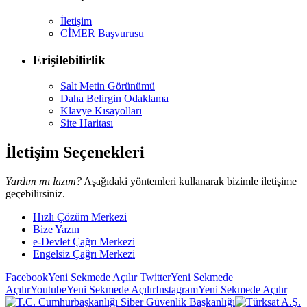
İletişim
CİMER Başvurusu
Erişilebilirlik
Salt Metin Görünümü
Daha Belirgin Odaklama
Klavye Kısayolları
Site Haritası
İletişim Seçenekleri
Yardım mı lazım?
Aşağıdaki yöntemleri kullanarak bizimle iletişime
geçebilirsiniz.
Hızlı Çözüm Merkezi
Bize Yazın
e-Devlet Çağrı Merkezi
Engelsiz Çağrı Merkezi
Facebook
Yeni Sekmede Açılır
Twitter
Yeni Sekmede
Açılır
Youtube
Yeni Sekmede Açılır
Instagram
Yeni Sekmede Açılır